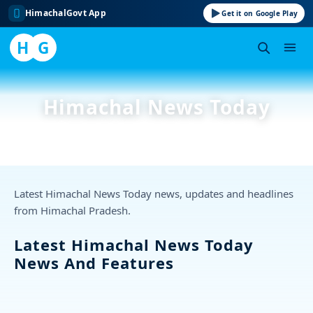
HimachalGovt App
Get it on Google Play
H
G
Skip
to
Himachal News Today
content
Latest Himachal News Today news, updates and headlines
from Himachal Pradesh.
Latest Himachal News Today
News And Features