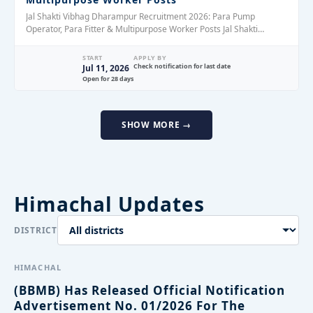
Jal Shakti Vibhag Dharampur Recruitment 2026: Para Pump
Operator, Para Fitter & Multipurpose Worker Posts Jal Shakti
Division Dharampur, District Solan, Himachal…
START
APPLY BY
Check notification for last date
Jul 11, 2026
Open for 28 days
SHOW MORE →
Himachal Updates
DISTRICT
HIMACHAL
(BBMB) Has Released Official Notification
Advertisement No. 01/2026 For The