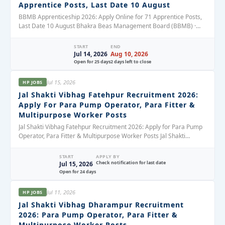
Apprentice Posts, Last Date 10 August
BBMB Apprenticeship 2026: Apply Online for 71 Apprentice Posts,
Last Date 10 August Bhakra Beas Management Board (BBMB) ·
Updated July 15,…
START
END
Jul 14, 2026
Aug 10, 2026
Open for 25 days
2 days left to close
Jul 15, 2026
HP JOBS
Jal Shakti Vibhag Fatehpur Recruitment 2026:
Apply For Para Pump Operator, Para Fitter &
Multipurpose Worker Posts
Jal Shakti Vibhag Fatehpur Recruitment 2026: Apply for Para Pump
Operator, Para Fitter & Multipurpose Worker Posts Jal Shakti
Vibhag, Fatehpur Division,…
START
APPLY BY
Check notification for last date
Jul 15, 2026
Open for 24 days
Jul 11, 2026
HP JOBS
Jal Shakti Vibhag Dharampur Recruitment
2026: Para Pump Operator, Para Fitter &
Multipurpose Worker Posts