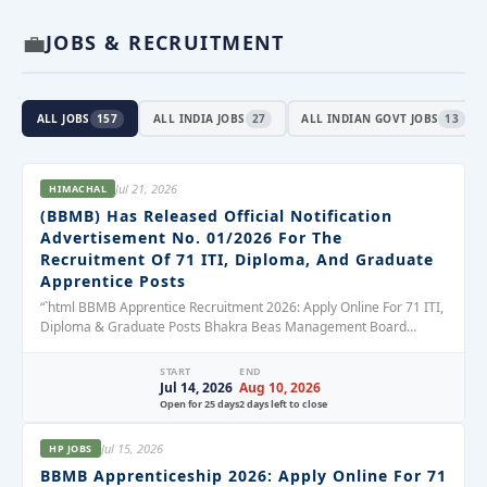
💼
JOBS & RECRUITMENT
ALL JOBS
157
ALL INDIA JOBS
27
ALL INDIAN GOVT JOBS
13
Jul 21, 2026
HIMACHAL
(BBMB) Has Released Official Notification
Advertisement No. 01/2026 For The
Recruitment Of 71 ITI, Diploma, And Graduate
Apprentice Posts
“`html BBMB Apprentice Recruitment 2026: Apply Online For 71 ITI,
Diploma & Graduate Posts Bhakra Beas Management Board
(BBMB) has officially published…
START
END
Jul 14, 2026
Aug 10, 2026
Open for 25 days
2 days left to close
Jul 15, 2026
HP JOBS
BBMB Apprenticeship 2026: Apply Online For 71