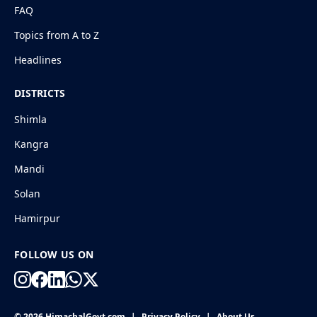
FAQ
Topics from A to Z
Headlines
DISTRICTS
Shimla
Kangra
Mandi
Solan
Hamirpur
FOLLOW US ON
© 2026 HimachalGovt.com
|
Privacy Policy
|
About Us