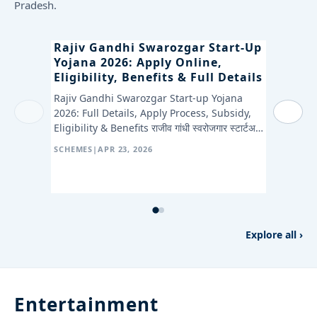
Pradesh.
Rajiv Gandhi Swarozgar Start-Up
Self-
Yojana 2026: Apply Online,
Sukh
Eligibility, Benefits & Full Details
Farmi
To ₹
Rajiv Gandhi Swarozgar Start-up Yojana
Regis
‹
›
2026: Full Details, Apply Process, Subsidy,
Eligibility & Benefits राजीव गांधी स्वरोजगार स्टार्टअप
Himach
योजना क्या है, कैसे…
2026 b
SCHEMES
|
APR 23, 2026
wheat 
registe
SCHEME
Explore all ›
Entertainment