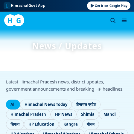
HimachalGovt App
Get it on Google Play
H
G
Skip
to
News / Updates
content
Latest Himachal Pradesh news, district updates,
government announcements and breaking HP headlines.
All
Himachal News Today
हिमाचल प्रदेश
Himachal Pradesh
HP News
Shimla
Mandi
शिमला
HP Education
Kangra
मौसम