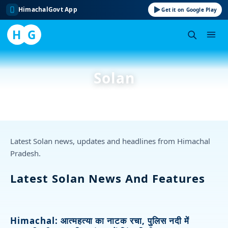
HimachalGovt App
Get it on Google Play
H
G
Skip
to
Solan
content
Latest Solan news, updates and headlines from Himachal
Pradesh.
Latest Solan News And Features
Himachal: आत्महत्या का नाटक रचा, पुलिस नदी में