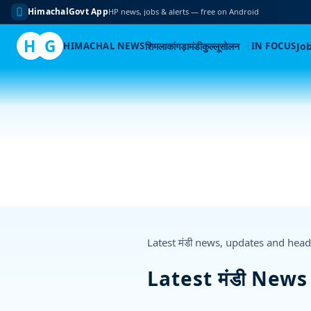
HimachalGovt App
HP news, jobs & alerts — free on Android
H
G
HIMACHAL NEWS
शिमला
कांगड़ा
मंडी
कुल्लू
सोलन
IN FOCUS
Jo
Skip
to
content
Latest मंडी news, updates and hea
Latest मंडी New