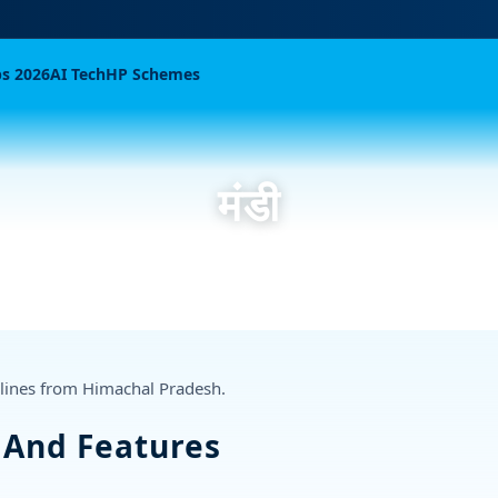
bs 2026
AI Tech
HP Schemes
मंडी
dlines from Himachal Pradesh.
s And Features