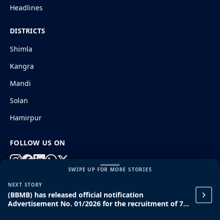
Headlines
DISTRICTS
Shimla
Kangra
Mandi
Solan
Hamirpur
FOLLOW US ON
SWIPE UP FOR MORE STORIES
NEXT STORY
© 2026 HimachalGovt.com
|
Privacy Policy
|
About Us
(BBMB) has released official notification
|
Terms and Conditions
|
Disclaimer
Advertisement No. 01/2026 for the recruitment of 71
ITI, Diploma, and Graduate Apprentice posts