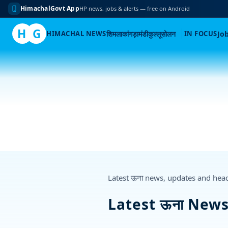
HimachalGovt App
HP news, jobs & alerts — free on Android
H
G
HIMACHAL NEWS
शिमला
कांगड़ा
मंडी
कुल्लू
सोलन
IN FOCUS
Jo
Skip
to
content
Latest ऊना news, updates and hea
Latest ऊना New