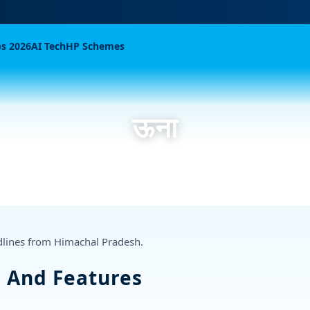
bs 2026
AI Tech
HP Schemes
ऊना
dlines from Himachal Pradesh.
s And Features