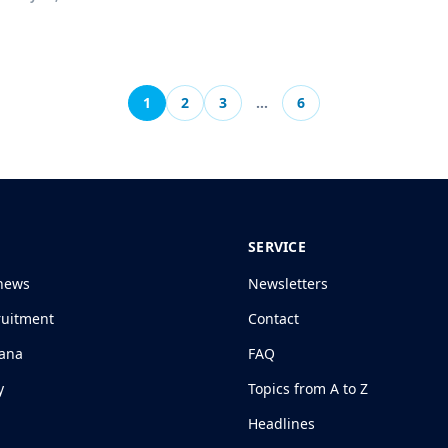
1
2
3
…
6
SERVICE
news
Newsletters
ruitment
Contact
jana
FAQ
y
Topics from A to Z
Headlines