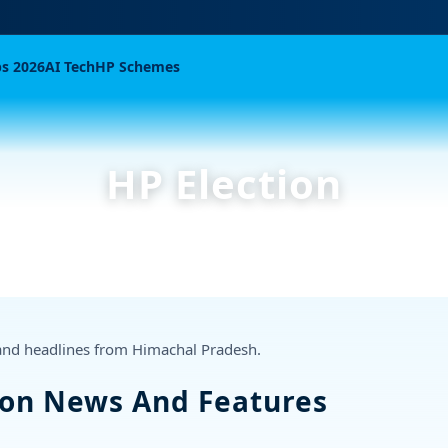
bs 2026
AI Tech
HP Schemes
HP Election
 and headlines from Himachal Pradesh.
ion News And Features