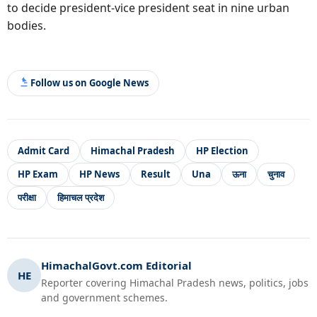
to decide president-vice president seat in nine urban
bodies.
Follow us on Google News
Admit Card
Himachal Pradesh
HP Election
HP Exam
HP News
Result
Una
ऊना
चुनाव
परीक्षा
हिमाचल प्रदेश
HimachalGovt.com Editorial
HE
Reporter covering Himachal Pradesh news, politics, jobs
and government schemes.