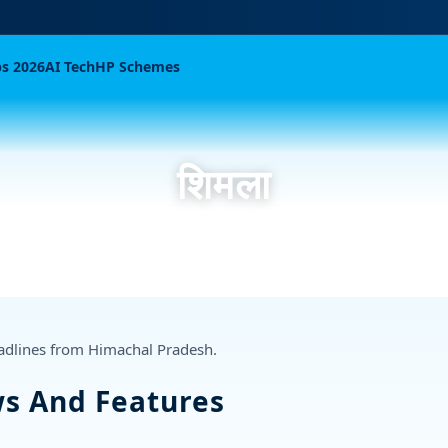
bs 2026
AI Tech
HP Schemes
शिमला
eadlines from Himachal Pradesh.
ws And Features