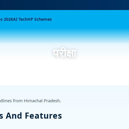
bs 2026
AI Tech
HP Schemes
परीक्षा
eadlines from Himachal Pradesh.
ews And Features