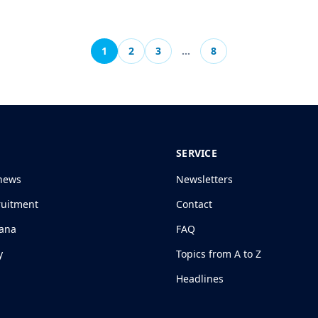
1
2
3
…
8
SERVICE
news
Newsletters
ruitment
Contact
jana
FAQ
y
Topics from A to Z
Headlines