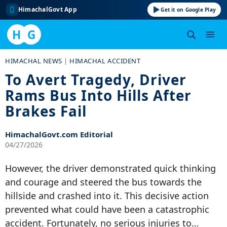
HimachalGovt App
Get it on Google Play
H
G
Skip
HIMACHAL NEWS
|
HIMACHAL ACCIDENT
to
To Avert Tragedy, Driver
content
Rams Bus Into Hills After
Brakes Fail
HimachalGovt.com Editorial
04/27/2026
However, the driver demonstrated quick thinking
and courage and steered the bus towards the
hillside and crashed into it. This decisive action
prevented what could have been a catastrophic
accident. Fortunately, no serious injuries to…