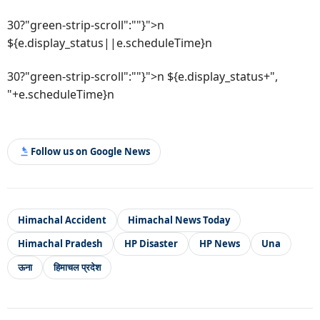
30?"green-strip-scroll":""}">n
${e.display_status||e.scheduleTime}n
30?"green-strip-scroll":""}">n ${e.display_status+",
"+e.scheduleTime}n
Follow us on Google News
Himachal Accident
Himachal News Today
Himachal Pradesh
HP Disaster
HP News
Una
ऊना
हिमाचल प्रदेश