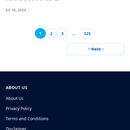
Jul 16, 2026
1
2
3
…
325
Previous
Next
ABOUT US
About Us
Privacy Policy
Terms and Conditions
Disclaimer