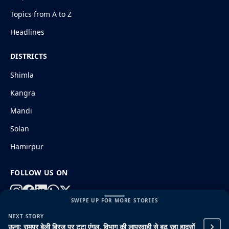
Topics from A to Z
Headlines
DISTRICTS
Shimla
Kangra
Mandi
Solan
Hamirpur
FOLLOW US ON
SWIPE UP FOR MORE STORIES
NEXT STORY
© 2026 HimachalGovt.com
|
Privacy Policy
|
About Us
ऊना: रामपुर बेली ब्रिज पर टूटा एंगल, विभाग की लापरवाही से बढ़ रहा हादसों
|
Terms and Conditions
|
Disclaimer