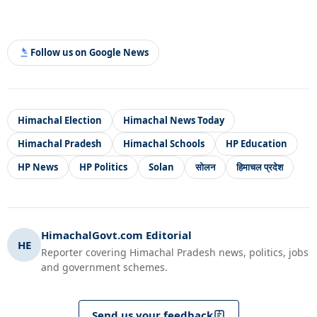
Follow us on Google News
Himachal Election
Himachal News Today
Himachal Pradesh
Himachal Schools
HP Education
HP News
HP Politics
Solan
सोलन
हिमाचल प्रदेश
HimachalGovt.com Editorial
HE
Reporter covering Himachal Pradesh news, politics, jobs
and government schemes.
Send us your feedback