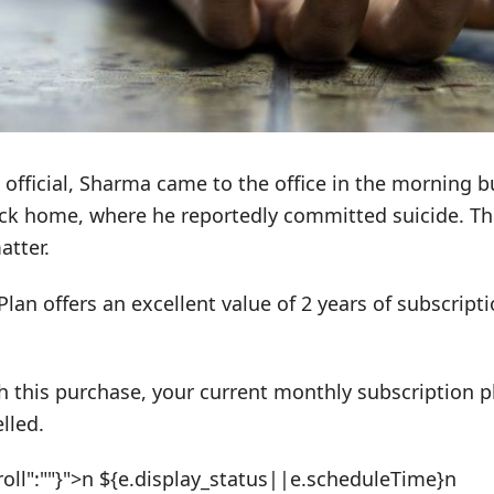
official, Sharma came to the office in the morning b
ck home, where he reportedly committed suicide. The
atter.
Plan offers an excellent value of 2 years of subscrip
h this purchase, your current monthly subscription pl
lled.
roll":""}">n ${e.display_status||e.scheduleTime}n