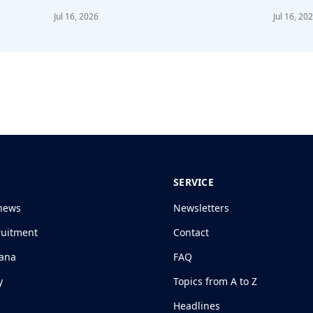
Jul 16, 2026
Jul 16, 20
SERVICE
news
Newsletters
ruitment
Contact
jana
FAQ
y
Topics from A to Z
Headlines