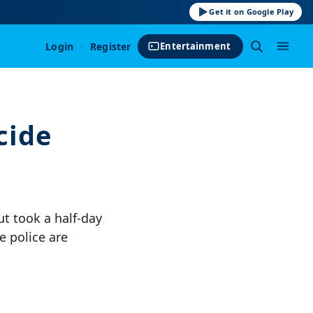
Get it on Google Play
Login
·
Register
Entertainment
cide
ut took a half-day
 police are