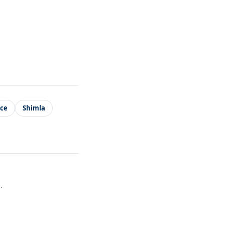
ice
Shimla
.