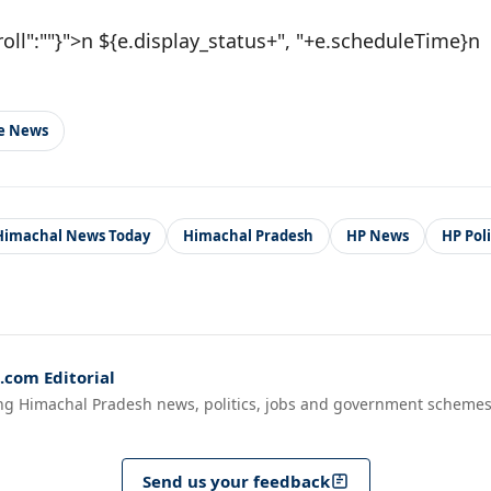
roll":""}">n ${e.display_status+", "+e.scheduleTime}n
le News
Himachal News Today
Himachal Pradesh
HP News
HP Pol
com Editorial
ng Himachal Pradesh news, politics, jobs and government schemes
Send us your feedback