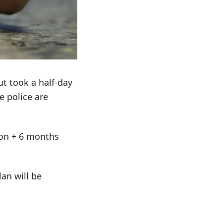
ut took a half-day
 police are
tion + 6 months
an will be