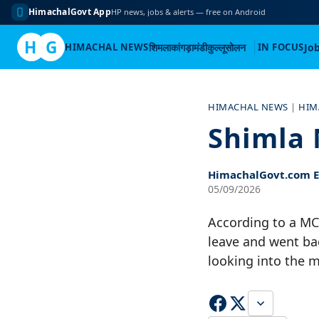
HimachalGovt App
HP news, jobs & alerts — free on Android
H
G
HIMACHAL NEWS
शिमला
कांगड़ा
मंडी
कुल्लू
सोलन
IN FOCUS
Jo
Skip
to
HIMACHAL NEWS
|
HIM
content
Shimla 
HimachalGovt.com Ed
05/09/2026
According to a MC 
leave and went ba
looking into the 