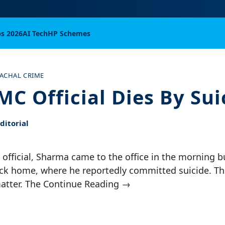
bs 2026
AI Tech
HP Schemes
ACHAL CRIME
MC Official Dies By Sui
itorial
official, Sharma came to the office in the morning b
ck home, where he reportedly committed suicide. The
matter. The Continue Reading →