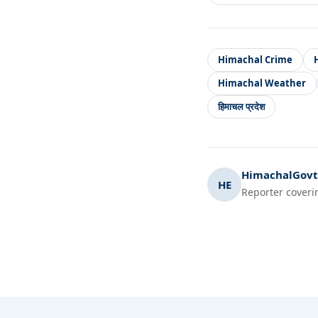
Himachal Crime
Himachal Weather
हिमाचल प्रदेश
HimachalGovt.
HE
Reporter coveri