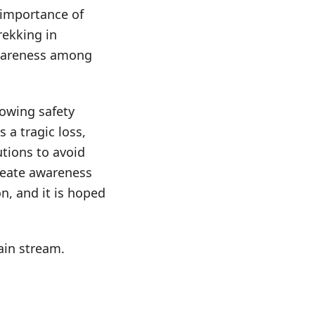
 importance of
rekking in
awareness among
lowing safety
 a tragic loss,
utions to avoid
create awareness
n, and it is hoped
ain stream.