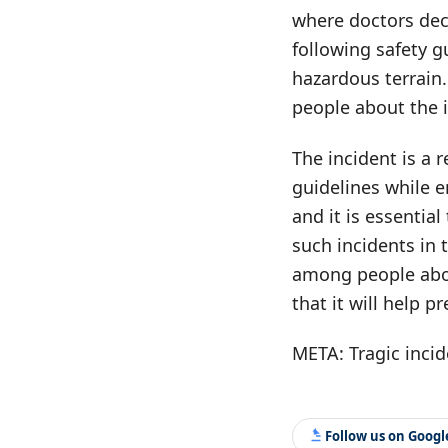
where doctors dec
following safety g
hazardous terrain
people about the i
The incident is a 
guidelines while e
and it is essentia
such incidents in 
among people about
that it will help p
META: Tragic inci
Follow us on Goog