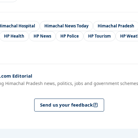
Himachal Hospital
Himachal News Today
Himachal Pradesh
HP Health
HP News
HP Police
HP Tourism
HP Weat
com Editorial
ng Himachal Pradesh news, politics, jobs and government schemes
Send us your feedback