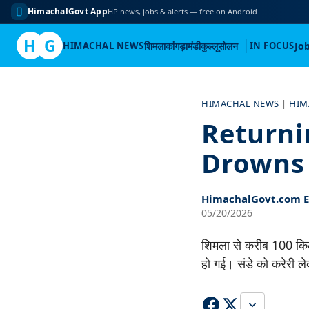
HimachalGovt App
HP news, jobs & alerts — free on Android
H
G
HIMACHAL NEWS
शिमला
कांगड़ा
मंडी
कुल्लू
सोलन
IN FOCUS
Jo
Skip
to
HIMACHAL NEWS
|
HIM
content
Returni
Drowns 
HimachalGovt.com Ed
05/20/2026
शिमला से करीब 100 किलोम
हो गई। संडे को करेरी ल