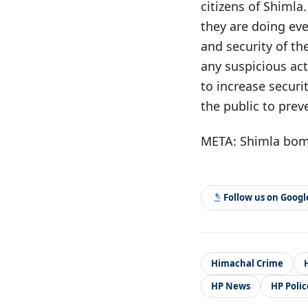
citizens of Shimla
they are doing eve
and security of th
any suspicious act
to increase securi
the public to prev
META: Shimla bomb
Follow us on Goog
Himachal Crime
HP News
HP Polic