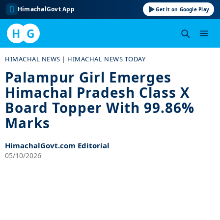
HimachalGovt App
Get it on Google Play
H
G
Skip
HIMACHAL NEWS
|
HIMACHAL NEWS TODAY
to
Palampur Girl Emerges
content
Himachal Pradesh Class X
Board Topper With 99.86%
Marks
HimachalGovt.com Editorial
05/10/2026