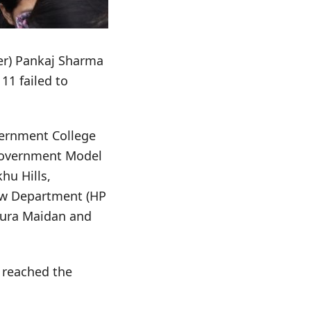
der) Pankaj Sharma
11 failed to
vernment College
 Government Model
hu Hills,
aw Department (HP
aura Maidan and
 reached the