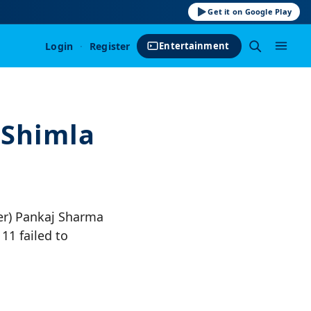
Get it on Google Play
Login
·
Register
Entertainment
 Shimla
der) Pankaj Sharma
11 failed to