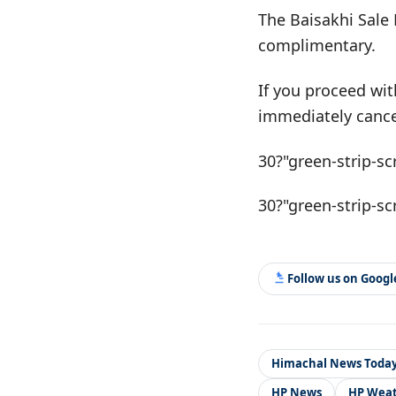
The Baisakhi Sale 
complimentary.
If you proceed wit
immediately cance
30?"green-strip-sc
30?"green-strip-sc
Follow us on Goog
Himachal News Toda
HP News
HP Wea