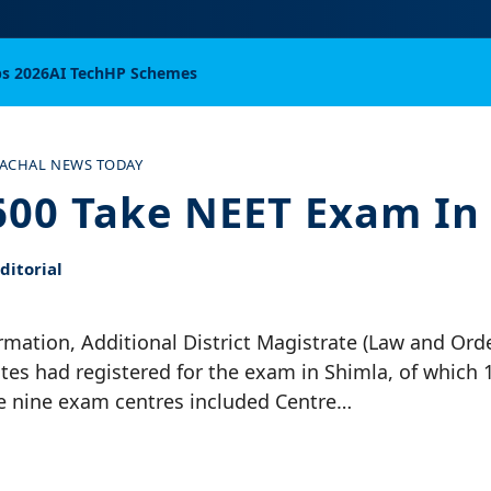
bs 2026
AI Tech
HP Schemes
ACHAL NEWS TODAY
600 Take NEET Exam In
itorial
rmation, Additional District Magistrate (Law and Or
tes had registered for the exam in Shimla, of which 1
he nine exam centres included Centre…