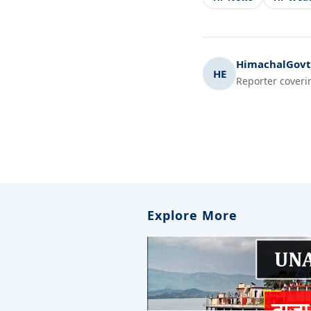
HimachalGovt.
HE
Reporter coveri
Explore More