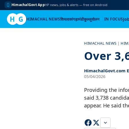
HimachalGovt App
HP news, jobs & alerts — free on Android
H
G
HIMACHAL NEWS
शिमला
कांगड़ा
मंडी
कुल्लू
सोलन
IN FOCUS
Jo
Skip
to
HIMACHAL NEWS
|
HIM
content
Over 3,
HimachalGovt.com Ed
05/04/2026
Providing the info
said 3,738 candida
appear. He said t