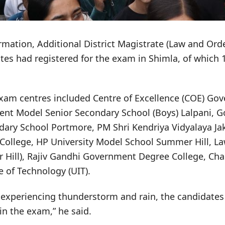
rmation, Additional District Magistrate (Law and Or
tes had registered for the exam in Shimla, of which 1
exam centres included Centre of Excellence (COE) Go
ent Model Senior Secondary School (Boys) Lalpani,
dary School Portmore, PM Shri Kendriya Vidyalaya Jak
College, HP University Model School Summer Hill, L
 Hill), Rajiv Gandhi Government Degree College, Ch
e of Technology (UIT).
 experiencing thunderstorm and rain, the candidates
in the exam,” he said.