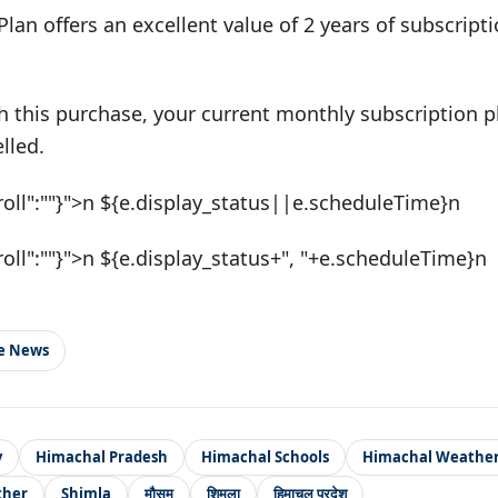
Plan offers an excellent value of 2 years of subscrip
h this purchase, your current monthly subscription pl
lled.
roll":""}">n ${e.display_status||e.scheduleTime}n
roll":""}">n ${e.display_status+", "+e.scheduleTime}n
le News
y
Himachal Pradesh
Himachal Schools
Himachal Weathe
ther
Shimla
मौसम
शिमला
हिमाचल प्रदेश