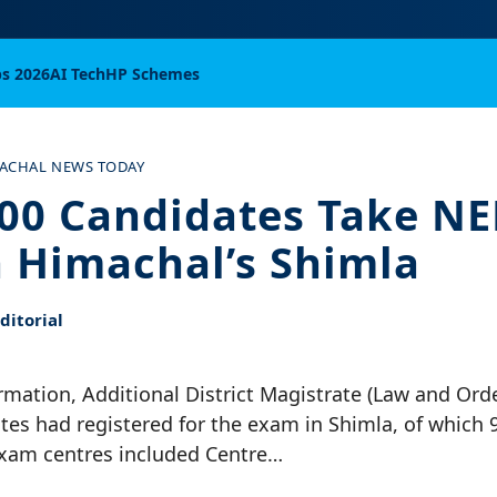
bs 2026
AI Tech
HP Schemes
ACHAL NEWS TODAY
00 Candidates Take NE
 Himachal’s Shimla
itorial
rmation, Additional District Magistrate (Law and Or
tes had registered for the exam in Shimla, of which 9
exam centres included Centre…