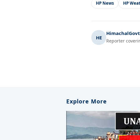
HP News
HP Wea
HimachalGovt.
HE
Reporter coveri
Explore More