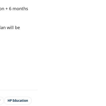
tion + 6 months
an will be
r
HP Education