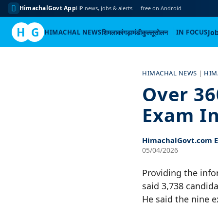
HimachalGovt App
HP news, jobs & alerts — free on Android
H
G
HIMACHAL NEWS
शिमला
कांगड़ा
मंडी
कुल्लू
सोलन
IN FOCUS
Jo
Skip
to
HIMACHAL NEWS
|
HIM
content
Over 36
Exam In
HimachalGovt.com Ed
05/04/2026
Providing the info
said 3,738 candida
He said the nine 