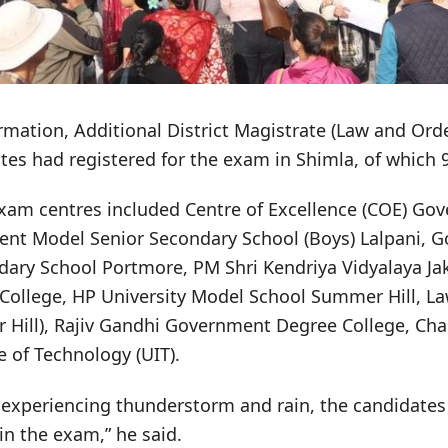
rmation, Additional District Magistrate (Law and Or
tes had registered for the exam in Shimla, of which 9
exam centres included Centre of Excellence (COE) Go
ent Model Senior Secondary School (Boys) Lalpani,
dary School Portmore, PM Shri Kendriya Vidyalaya Jak
College, HP University Model School Summer Hill, L
 Hill), Rajiv Gandhi Government Degree College, Ch
e of Technology (UIT).
 experiencing thunderstorm and rain, the candidates
in the exam,” he said.