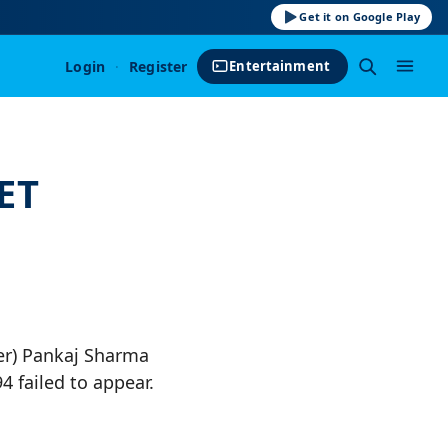
Get it on Google Play
Login
·
Register
Entertainment
ET
der) Pankaj Sharma
4 failed to appear.