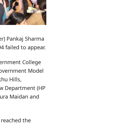
der) Pankaj Sharma
4 failed to appear.
vernment College
 Government Model
hu Hills,
aw Department (HP
aura Maidan and
 reached the