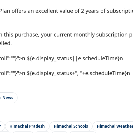
Plan offers an excellent value of 2 years of subscrip
h this purchase, your current monthly subscription pl
lled.
roll":""}">n ${e.display_status||e.scheduleTime}n
roll":""}">n ${e.display_status+", "+e.scheduleTime}n
le News
y
Himachal Pradesh
Himachal Schools
Himachal Weathe