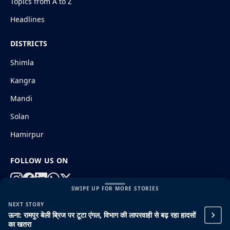
Topics from A to Z
Headlines
DISTRICTS
Shimla
Kangra
Mandi
Solan
Hamirpur
FOLLOW US ON
SWIPE UP FOR MORE STORIES
NEXT STORY
© 2026 HimachalGovt.com
|
Privacy Policy
|
About Us
ऊना: रामपुर बेली ब्रिज पर टूटा एंगल, विभाग की लापरवाही से बढ़ रहा हादसों
|
Terms and Conditions
|
Disclaimer
का खतरा