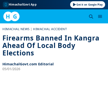
HimachalGovt App
Get it on Google Play
H
G
Skip
HIMACHAL NEWS
|
HIMACHAL ACCIDENT
to
Firearms Banned In Kangra
content
Ahead Of Local Body
Elections
HimachalGovt.com Editorial
05/01/2026