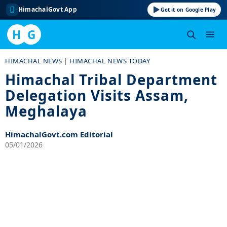
HimachalGovt App
Get it on Google Play
H
G
Skip
HIMACHAL NEWS
|
HIMACHAL NEWS TODAY
to
Himachal Tribal Department
content
Delegation Visits Assam,
Meghalaya
HimachalGovt.com Editorial
05/01/2026