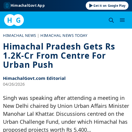
HimachalGovt App
Get it on Google Play
H
G
Skip
HIMACHAL NEWS
|
HIMACHAL NEWS TODAY
to
Himachal Pradesh Gets Rs
content
1.2K-Cr From Centre For
Urban Push
HimachalGovt.com Editorial
04/26/2026
Singh was speaking after attending a meeting in
New Delhi chaired by Union Urban Affairs Minister
Manohar Lal Khattar. Discussions centred on the
Urban Challenge Fund, under which Himachal has
proposed projects worth Rs 5,400…