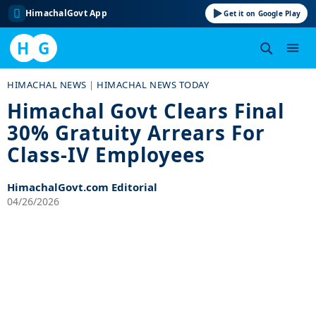
HimachalGovt App
Get it on Google Play
H
G
Skip
HIMACHAL NEWS
|
HIMACHAL NEWS TODAY
to
Himachal Govt Clears Final
content
30% Gratuity Arrears For
Class-IV Employees
HimachalGovt.com Editorial
04/26/2026