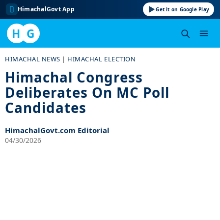
HimachalGovt App
Get it on Google Play
H
G
Skip
HIMACHAL NEWS
|
HIMACHAL ELECTION
to
Himachal Congress
content
Deliberates On MC Poll
Candidates
HimachalGovt.com Editorial
04/30/2026