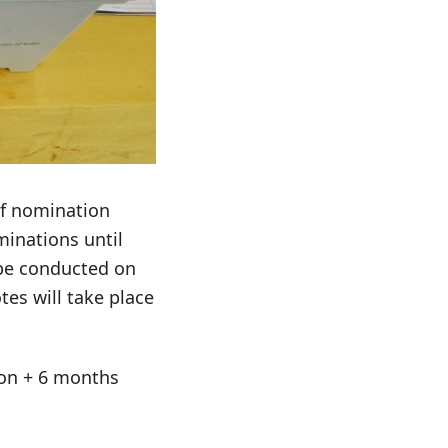
of nomination
minations until
l be conducted on
es will take place
tion + 6 months