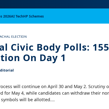
bs 2026
AI Tech
HP Schemes
ACHAL ELECTION
l Civic Body Polls: 155
tion On Day 1
itorial
ocess will continue on April 30 and May 2. Scrutiny 
d for May 4, while candidates can withdraw their no
 symbols will be allotted.…