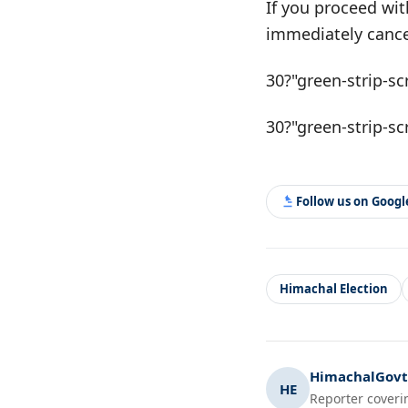
If you proceed wit
immediately cance
30?"green-strip-sc
30?"green-strip-sc
Follow us on Goog
Himachal Election
HimachalGovt.
HE
Reporter coveri