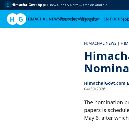
HimachalGovt App
HP news, jobs & alerts — free on Android
H
G
HIMACHAL NEWS
शिमला
कांगड़ा
मंडी
कुल्लू
सोलन
IN FOCUS
Jo
Skip
to
HIMACHAL NEWS
|
HIM
content
Himacha
Nomina
HimachalGovt.com Ed
04/30/2026
The nomination pr
papers is schedule
May 6, after which