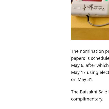
The nomination pr
papers is schedule
May 6, after which
May 17 using elect
on May 31.
The Baisakhi Sale 
complimentary.