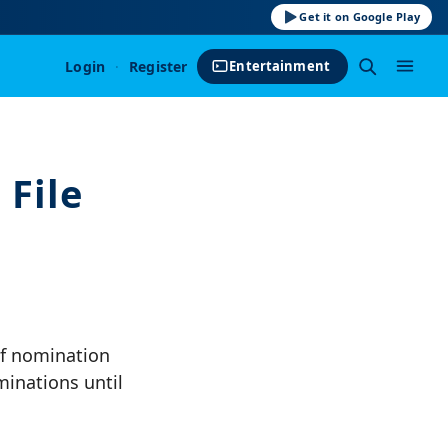
Get it on Google Play
Login
·
Register
Entertainment
 File
of nomination
minations until