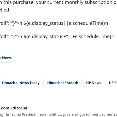
h this purchase, your current monthly subscription pl
lled.
roll":""}">n ${e.display_status||e.scheduleTime}n
roll":""}">n ${e.display_status+", "+e.scheduleTime}n
le News
Himachal News Today
Himachal Pradesh
HP News
HP Po
com Editorial
ng Himachal Pradesh news, politics, jobs and government schemes