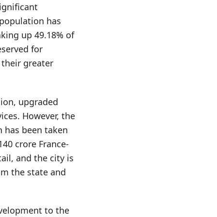
gnificant
s population has
king up 49.18% of
eserved for
their greater
tion, upgraded
vices. However, the
ch has been taken
140 crore France-
l, and the city is
om the state and
evelopment to the