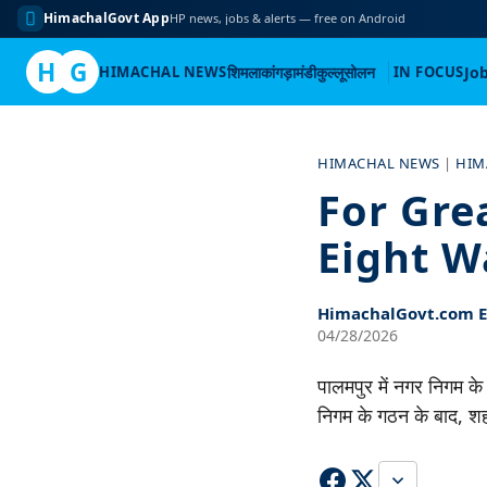
HimachalGovt App
HP news, jobs & alerts — free on Android
H
G
HIMACHAL NEWS
शिमला
कांगड़ा
मंडी
कुल्लू
सोलन
IN FOCUS
Jo
Skip
to
HIMACHAL NEWS
|
HIM
content
For Gre
Eight W
HimachalGovt.com Ed
04/28/2026
पालमपुर में नगर निगम के
निगम के गठन के बाद, श