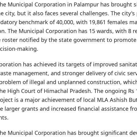
the Municipal Corporation in Palampur has brought si
 city, but it also faces several challenges. The city'
atory benchmark of 40,000, with 19,861 females ma
on. The Municipal Corporation has 15 wards, with 8 r
 roster notified by the state government to promote 
ecision-making.
poration has achieved its targets of improved sanita
 waste management, and stronger delivery of civic ser
he problem of illegal and unplanned construction, whi
the High Court of Himachal Pradesh. The ongoing Rs 
ject is a major achievement of local MLA Ashish Butai
e larger grants and increased financial assistance fr
nts.
the Municipal Corporation has brought significant d