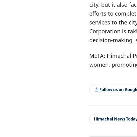
city, but it also 
efforts to complete
services to the ci
Corporation is tak
decision-making, a
META: Himachal Pr
women, promoting 
Follow us on Goog
Himachal News Toda