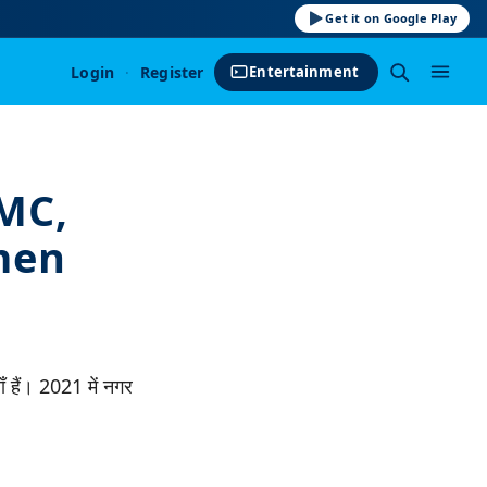
Get it on Google Play
Login
·
Register
Entertainment
 MC,
men
ँ हैं। 2021 में नगर