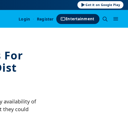
Get it on Google Play
Login
·
Register
Entertainment
 For
ist
 availability of
t they could