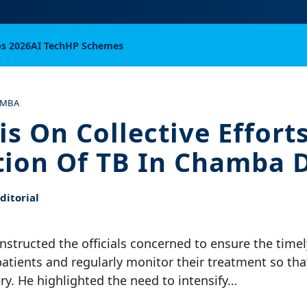
bs 2026
AI Tech
HP Schemes
MBA
s On Collective Efforts
tion Of TB In Chamba D
itorial
nstructed the officials concerned to ensure the timely
atients and regularly monitor their treatment so tha
ery. He highlighted the need to intensify…