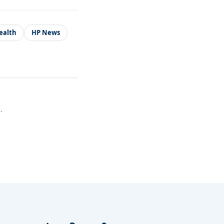
ealth
HP News
.