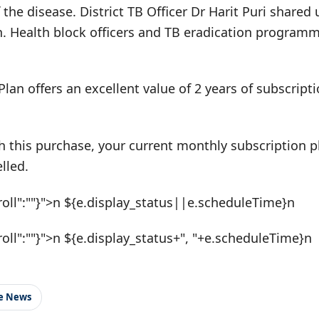
 the disease. District TB Officer Dr Harit Puri shared
 Health block officers and TB eradication programm
Plan offers an excellent value of 2 years of subscrip
h this purchase, your current monthly subscription pl
lled.
roll":""}">n ${e.display_status||e.scheduleTime}n
roll":""}">n ${e.display_status+", "+e.scheduleTime}n
le News