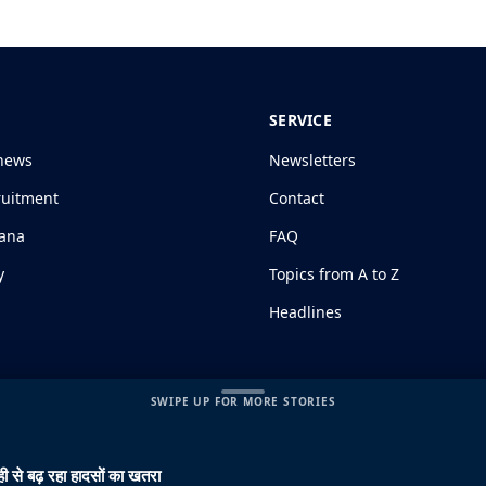
SERVICE
news
Newsletters
ruitment
Contact
jana
FAQ
y
Topics from A to Z
Headlines
SWIPE UP FOR MORE STORIES
ी से बढ़ रहा हादसों का खतरा
s and Conditions
|
Disclaimer