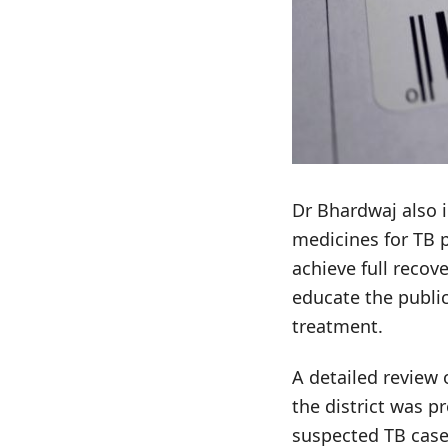
Dr Bhardwaj also i
medicines for TB p
achieve full recov
educate the publi
treatment.
A detailed review
the district was 
suspected TB cases