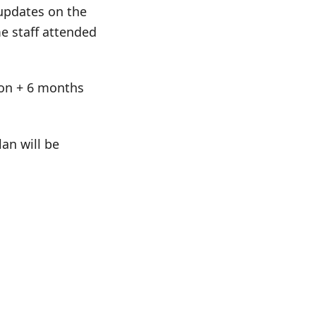
 updates on the
e staff attended
tion + 6 months
an will be