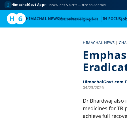
HimachalGovt App
HP news, jobs & alerts — free on Android
H
G
HIMACHAL NEWS
शिमला
कांगड़ा
मंडी
कुल्लू
सोलन
IN FOCUS
Jo
Skip
to
HIMACHAL NEWS
|
CHA
content
Emphasi
Eradica
HimachalGovt.com Ed
04/23/2026
Dr Bhardwaj also i
medicines for TB p
achieve full recov