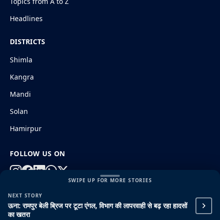
Topics from A to Z
Headlines
DISTRICTS
Shimla
Kangra
Mandi
Solan
Hamirpur
FOLLOW US ON
SWIPE UP FOR MORE STORIES
NEXT STORY
© 2026 HimachalGovt.com
|
Privacy Policy
|
About Us
ऊना: रामपुर बेली ब्रिज पर टूटा एंगल, विभाग की लापरवाही से बढ़ रहा हादसों
|
Terms and Conditions
|
Disclaimer
का खतरा