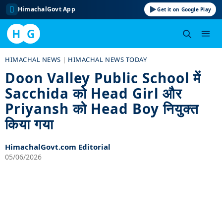
HimachalGovt App
Get it on Google Play
H
G
Skip
HIMACHAL NEWS
|
HIMACHAL NEWS TODAY
to
Doon Valley Public School में
content
Sacchida को Head Girl और
Priyansh को Head Boy नियुक्त
किया गया
HimachalGovt.com Editorial
05/06/2026