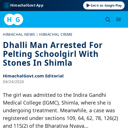
HimachalGovt App
Get it on Google Play
H
G
Skip
HIMACHAL NEWS
|
HIMACHAL CRIME
to
Dhalli Man Arrested For
content
Pelting Schoolgirl With
Stones In Shimla
HimachalGovt.com Editorial
04/24/2026
The girl was admitted to the Indira Gandhi
Medical College (IGMC), Shimla, where she is
undergoing treatment. Meanwhile, a case was
registered under sections 109, 64, 62, 78, 126(2)
and 115(2) of the Bharatiya Nyaya…