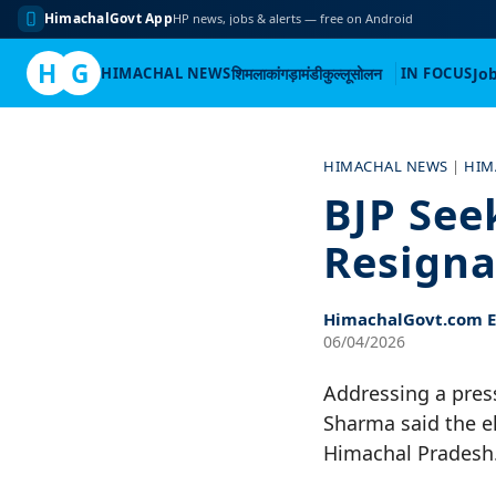
HimachalGovt App
HP news, jobs & alerts — free on Android
H
G
HIMACHAL NEWS
शिमला
कांगड़ा
मंडी
कुल्लू
सोलन
IN FOCUS
Jo
Skip
to
HIMACHAL NEWS
|
HIM
content
BJP See
Resigna
HimachalGovt.com Ed
06/04/2026
Addressing a pres
Sharma said the el
Himachal Pradesh.