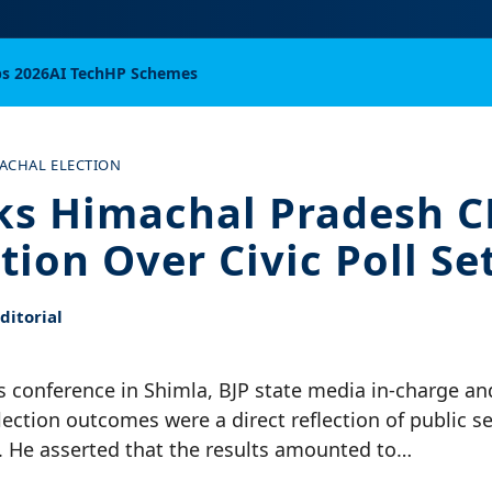
bs 2026
AI Tech
HP Schemes
ACHAL ELECTION
ks Himachal Pradesh C
tion Over Civic Poll S
itorial
s conference in Shimla, BJP state media in-charge a
ection outcomes were a direct reflection of public s
 He asserted that the results amounted to…