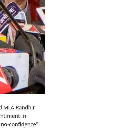
nd MLA Randhir
entiment in
 no-confidence”