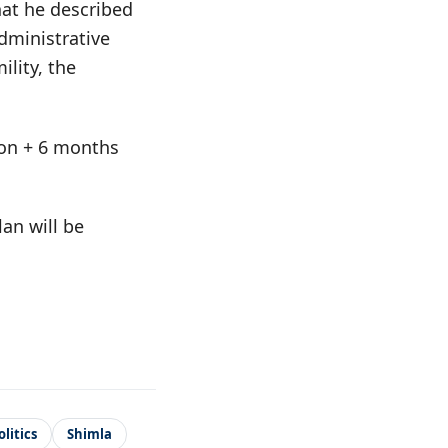
hat he described
dministrative
ility, the
tion + 6 months
an will be
litics
Shimla