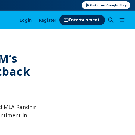
Get it on Google Play
Login
·
Register
Entertainment
M’s
etback
nd MLA Randhir
entiment in