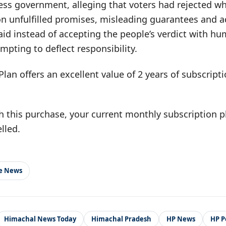
ess government, alleging that voters had rejected w
on unfulfilled promises, misleading guarantees and a
aid instead of accepting the people’s verdict with hum
pting to deflect responsibility.
Plan offers an excellent value of 2 years of subscrip
h this purchase, your current monthly subscription pl
lled.
le News
Himachal News Today
Himachal Pradesh
HP News
HP Po