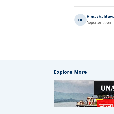
HimachalGovt.
HE
Reporter coveri
Explore More