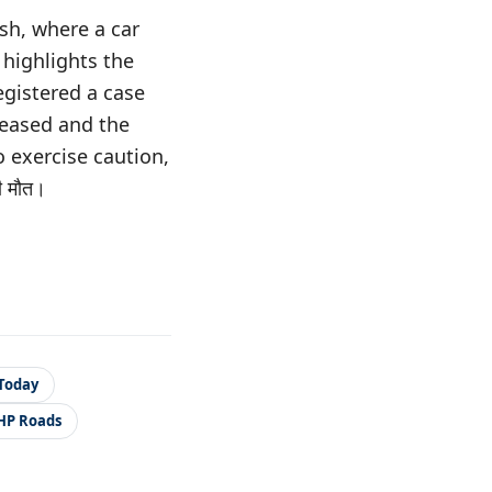
sh, where a car
 highlights the
egistered a case
ceased and the
 exercise caution,
ी मौत।
Today
HP Roads