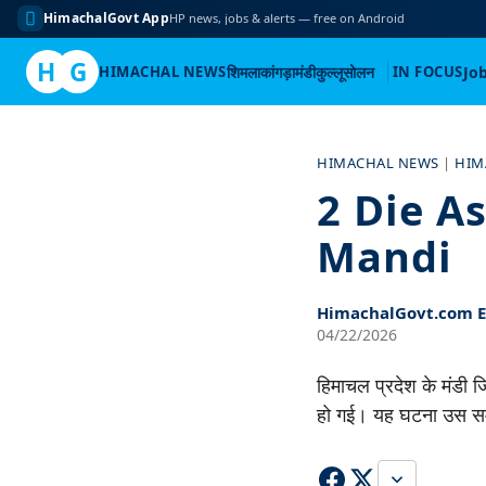
HimachalGovt App
HP news, jobs & alerts — free on Android
H
G
HIMACHAL NEWS
शिमला
कांगड़ा
मंडी
कुल्लू
सोलन
IN FOCUS
Jo
Skip
to
HIMACHAL NEWS
|
HIM
content
2 Die A
Mandi
HimachalGovt.com Ed
04/22/2026
हिमाचल प्रदेश के मंडी जि
हो गई। यह घटना उस स