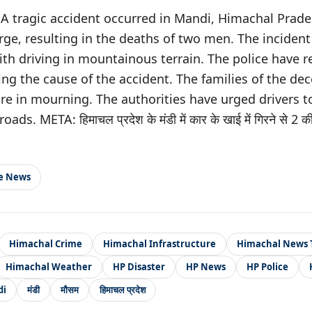
A tragic accident occurred in Mandi, Himachal Prade
orge, resulting in the deaths of two men. The incident
ith driving in mountainous terrain. The police have r
ing the cause of the accident. The families of the de
e in mourning. The authorities have urged drivers to
ads. META: हिमाचल प्रदेश के मंडी में कार के खाई में गिरने से 2 क
le News
Himachal Crime
Himachal Infrastructure
Himachal News 
Himachal Weather
HP Disaster
HP News
HP Police
di
मंडी
मौसम
हिमाचल प्रदेश