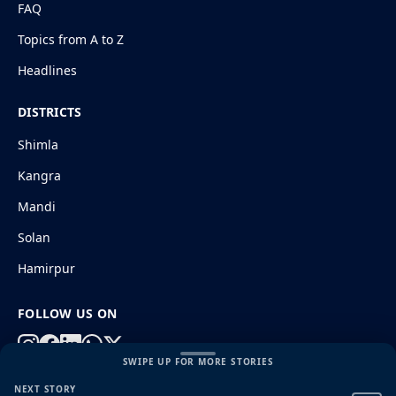
FAQ
Topics from A to Z
Headlines
DISTRICTS
Shimla
Kangra
Mandi
Solan
Hamirpur
FOLLOW US ON
SWIPE UP FOR MORE STORIES
NEXT STORY
© 2026 HimachalGovt.com
|
Privacy Policy
|
About Us