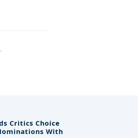
.
s Critics Choice
Nominations With