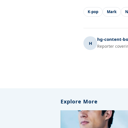
K-pop
Mark
N
hg-content-bo
H
Reporter coveri
Explore More