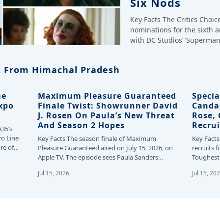
Six Nods
Key Facts The Critics Choi
nominations for the sixth 
with DC Studios’ ‘Superman
 From Himachal Pradesh
me
Maximum Pleasure Guaranteed
Specia
Expo
Finale Twist: Showrunner David
Canda
J. Rosen On Paula’s New Threat
Rose,
And Season 2 Hopes
Recrui
A35’s
ro Line
Key Facts The season finale of Maximum
Key Facts
re of
Pleasure Guaranteed aired on July 15, 2026, on
recruits f
Apple TV. The episode sees Paula Sanders…
Toughest 
24…
Jul 15, 2026
Jul 15, 20