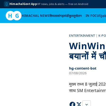
HimachalGovt App
HP news, jobs & alerts — free on Android
H
G
HIMACHAL NEWS
शिमला
कांगड़ा
मंडी
कुल्लू
सोलन
IN FOCUS
Jo
Skip
to
ENTERTAINMENT
|
K-P
content
WinWin 
बयानों में 
hg-content-bot
07/08/2026
मुख्य तथ्य 8 जुलाई 2
साथ SM Entertainmen