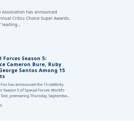
ce Association has announced
annual Critics Choice Super Awards,
’ leading…
l Forces Season 5:
ce Cameron Bure, Ruby
 George Santos Among 15
ts
 Fox has announced the 15 celebrity
or Season 5 of Special Forces: World’s
Test, premiering Thursday, September
26