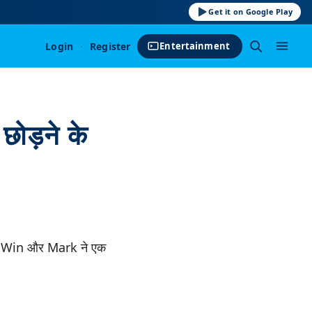
Get it on Google Play
Login
·
Register
Entertainment
ड़ने के
 WinWin और Mark ने एक