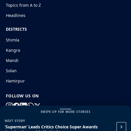
Topics from A to Z
Headlines
DISTRICTS
Shimla
Kangra
Mandi
Solan
Hamirpur
FOLLOW US ON
SWIPE UP FOR MORE STORIES
NEXT STORY
© 2026 HimachalGovt.com
|
Privacy Policy
|
About Us
‘Superman’ Leads Critics Choice Super Awards
|
Terms and Conditions
|
Disclaimer