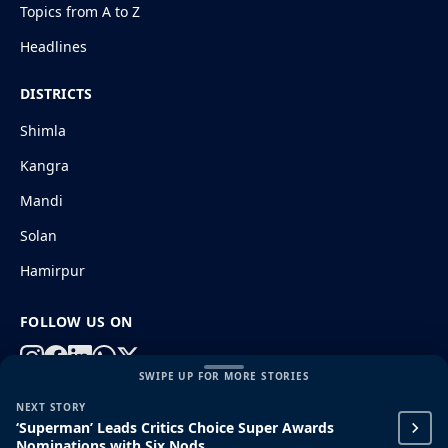
Topics from A to Z
Headlines
DISTRICTS
Shimla
Kangra
Mandi
Solan
Hamirpur
FOLLOW US ON
SWIPE UP FOR MORE STORIES
NEXT STORY
© 2026 HimachalGovt.com
|
Privacy Policy
|
About Us
‘Superman’ Leads Critics Choice Super Awards
|
Terms and Conditions
|
Disclaimer
Nominations with Six Nods