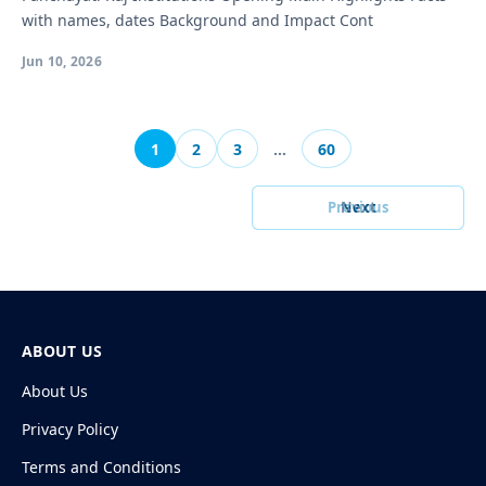
with names, dates Background and Impact Cont
Jun 10, 2026
1
2
3
…
60
Previous
Next
ABOUT US
About Us
Privacy Policy
Terms and Conditions