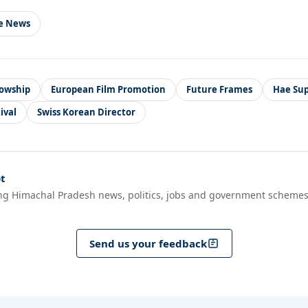
le News
lowship
European Film Promotion
Future Frames
Hae Sup
ival
Swiss Korean Director
t
ng Himachal Pradesh news, politics, jobs and government schemes
Send us your feedback