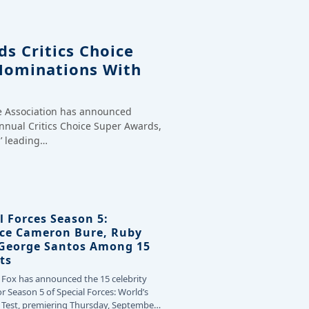
s Critics Choice
Nominations With
ce Association has announced
annual Critics Choice Super Awards,
’ leading…
l Forces Season 5:
ce Cameron Bure, Ruby
 George Santos Among 15
ts
 Fox has announced the 15 celebrity
or Season 5 of Special Forces: World’s
Test, premiering Thursday, September