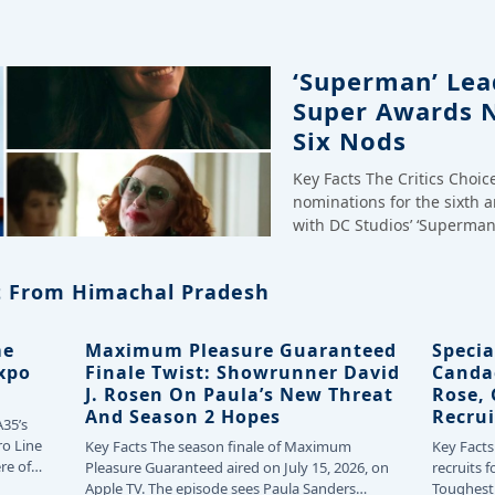
‘Superman’ Lead
Super Awards 
Six Nods
Key Facts The Critics Choi
nominations for the sixth 
with DC Studios’ ‘Superman
 From Himachal Pradesh
me
Maximum Pleasure Guaranteed
Specia
Expo
Finale Twist: Showrunner David
Canda
J. Rosen On Paula’s New Threat
Rose,
And Season 2 Hopes
Recrui
A35’s
ro Line
Key Facts The season finale of Maximum
Key Facts
re of
Pleasure Guaranteed aired on July 15, 2026, on
recruits f
Apple TV. The episode sees Paula Sanders…
Toughest 