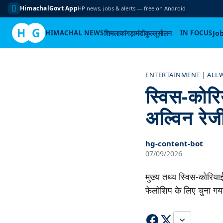
HimachalGovt App
HP news, jobs & alerts — free on Android
H
G
HIMACHAL NEWS
शिमला
कांगड़ा
मंडी
कुल्लू
सोलन
IN FOCUS
Jo
Skip
to
ENTERTAINMENT
|
ALL
content
स्विस-कोरि
अल्विन रेज
hg-content-bot
07/09/2026
मुख्य तथ्य स्विस-कोरियाई 
फेलोशिप के लिए चुना गया 