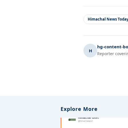
Himachal News Toda
hg-content-bo
H
Reporter coveri
Explore More