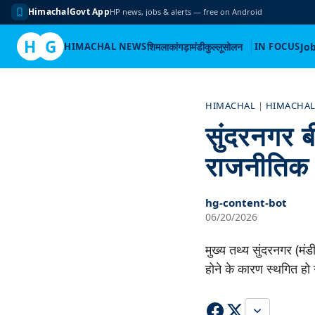
HimachalGovt App
HP news, jobs & alerts — free on Android
H
G
HIMACHAL NEWS
शिमला
कांगड़ा
मंडी
कुल्लू
सोलन
IN FOCUS
Jo
Skip
to
HIMACHAL
|
HIMACHAL
content
सुंदरनगर बी
राजनीतिक 
hg-content-bot
06/20/2026
मुख्य तथ्य सुंदरनगर (मंड
होने के कारण स्थगित हो