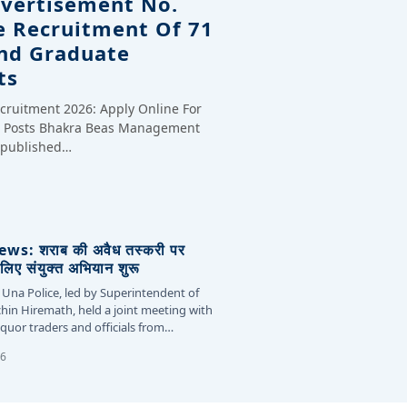
dvertisement No.
e Recruitment Of 71
And Graduate
ts
cruitment 2026: Apply Online For
te Posts Bhakra Beas Management
y published…
s: शराब की अवैध तस्करी पर
लिए संयुक्त अभियान शुरू
 Una Police, led by Superintendent of
chin Hiremath, held a joint meeting with
liquor traders and officials from…
26