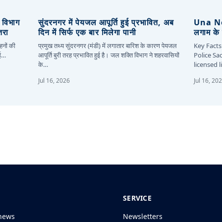
, विभाग
सुंदरनगर में पेयजल आपूर्ति हुई प्रभावित, अब
Una New
तरा
दिन में सिर्फ एक बार मिलेगा पानी
लगाम के 
हनों की
प्रमुख तथ्य सुंदरनगर (मंडी) में लगातार बारिश के कारण पेयजल
Key Facts
कई…
आपूर्ति बुरी तरह प्रभावित हुई है। जल शक्ति विभाग ने शहरवासियों
Police Sa
के…
licensed 
Jul 16, 2026
Jul 16, 20
SERVICE
news
Newsletters