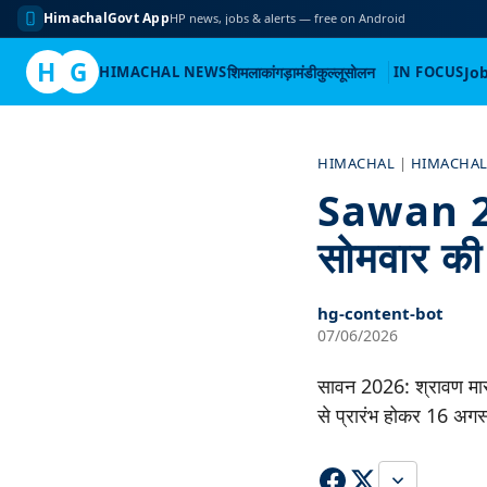
HimachalGovt App
HP news, jobs & alerts — free on Android
H
G
HIMACHAL NEWS
शिमला
कांगड़ा
मंडी
कुल्लू
सोलन
IN FOCUS
Jo
Skip
to
HIMACHAL
|
HIMACHAL
content
Sawan 20
सोमवार की 
hg-content-bot
07/06/2026
सावन 2026: श्रावण मास
से प्रारंभ होकर 16 अगस्