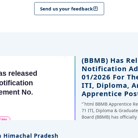
Send us your feedback
(BBMB) Has Rel
Notification A
01/2026 For Th
ITI, Diploma, 
Apprentice Pos
“`html BBMB Apprentice Re
71 ITI, Diploma & Gradua
Board (BBMB) has officiall
 Himachal Pradesh