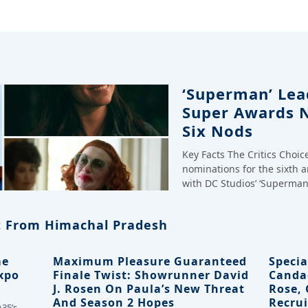
‘Superman’ Lead
Super Awards 
Six Nods
Key Facts The Critics Choi
nominations for the sixth 
with DC Studios’ ‘Superman
 From Himachal Pradesh
me
Maximum Pleasure Guaranteed
Specia
Expo
Finale Twist: Showrunner David
Canda
J. Rosen On Paula’s New Threat
Rose,
And Season 2 Hopes
Recrui
A35’s