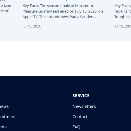
ro Line
Key Facts The season finale of Maximum
Key Facts
re of
Pleasure Guaranteed aired on July 15, 2026, on
recruits f
Apple TV. The episode sees Paula Sanders…
Toughest 
24…
Jul 15, 2026
Jul 15, 20
SERVICE
news
Newsletters
ruitment
Contact
jana
FAQ