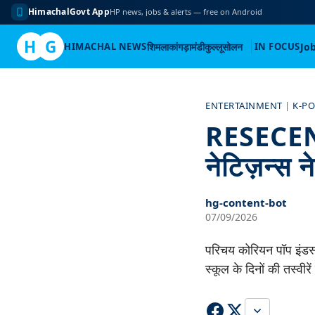
HimachalGovt App
HP news, jobs & alerts — free on Android
H
G
HIMACHAL NEWS
शिमला
कांगड़ा
मंडी
कुल्लू
सोलन
IN FOCUS
Jo
Skip
to
ENTERTAINMENT
|
K-P
content
RESECENE
नेटिज़न्स न
hg-content-bot
07/09/2026
परिचय कोरियन पॉप इंडस्ट
स्कूल के दिनों की तस्वीर