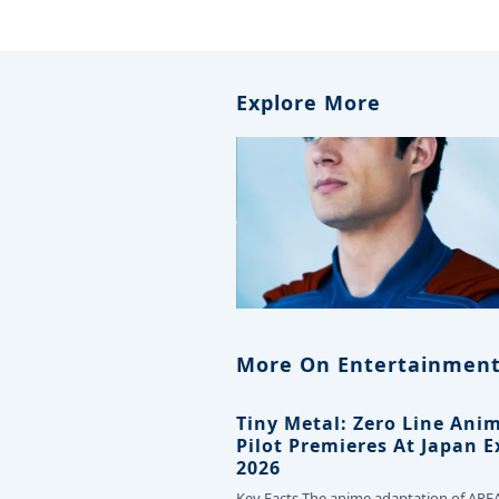
Explore More
More On Entertainment
Tiny Metal: Zero Line Ani
Pilot Premieres At Japan 
2026
Key Facts The anime adaptation of ARE