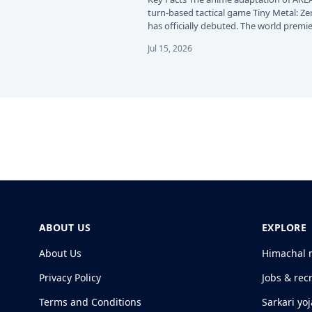
turn-based tactical game Tiny Metal: Ze
has officially debuted. The world premie
the…
Jul 15, 2026
ABOUT US
EXPLORE
About Us
Himachal 
Privacy Policy
Jobs & rec
Terms and Conditions
Sarkari yo