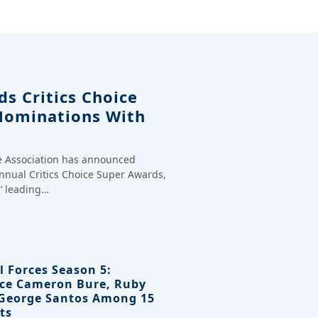
s Critics Choice
Nominations With
ce Association has announced
annual Critics Choice Super Awards,
’ leading…
l Forces Season 5:
ce Cameron Bure, Ruby
 George Santos Among 15
ts