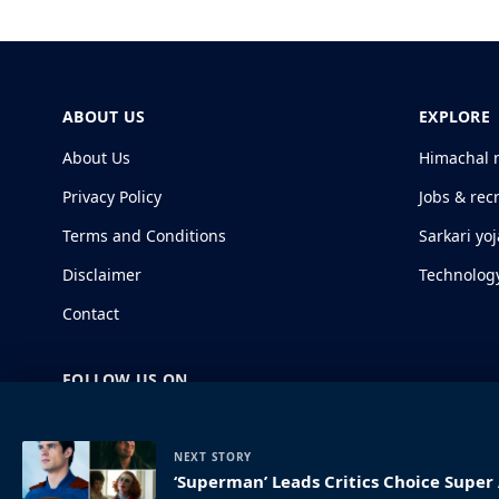
ABOUT US
EXPLORE
About Us
Himachal 
Privacy Policy
Jobs & rec
Terms and Conditions
Sarkari yo
Disclaimer
Technolog
Contact
FOLLOW US ON
NEXT STORY
‘Superman’ Leads Critics Choice Supe
© 2026 HimachalGovt.com
|
Privacy Policy
|
About Us
|
Term