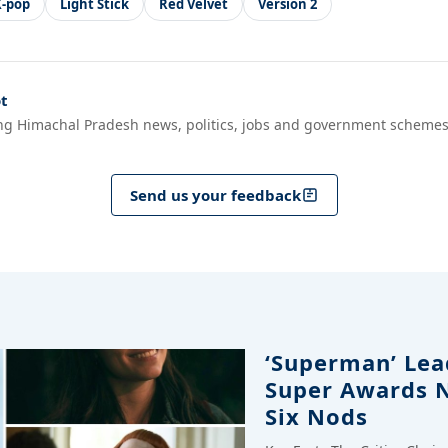
K-pop
Light Stick
Red Velvet
Version 2
t
ng Himachal Pradesh news, politics, jobs and government schemes
Send us your feedback
‘Superman’ Lead
Super Awards 
Six Nods