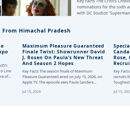
Key Facts The Critics Choi
nominations for the sixth 
with DC Studios’ ‘Superman
 From Himachal Pradesh
me
Maximum Pleasure Guaranteed
Specia
Expo
Finale Twist: Showrunner David
Canda
J. Rosen On Paula’s New Threat
Rose,
And Season 2 Hopes
Recrui
A35’s
ro Line
Key Facts The season finale of Maximum
Key Facts
re of
Pleasure Guaranteed aired on July 15, 2026, on
recruits f
Apple TV. The episode sees Paula Sanders…
Toughest 
24…
Jul 15, 2026
Jul 15, 20