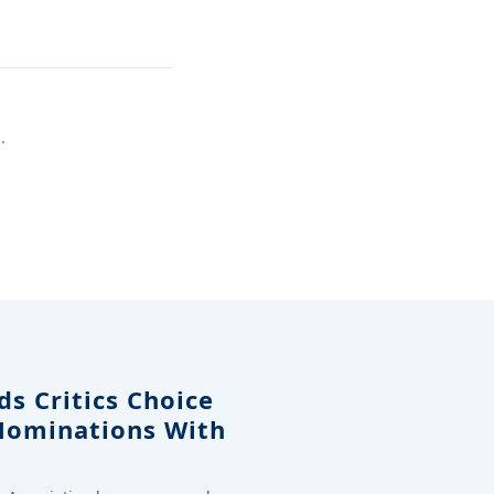
.
s Critics Choice
Nominations With