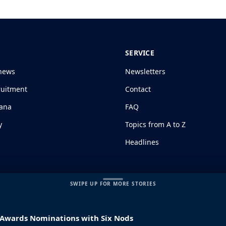
SERVICE
news
Newsletters
ruitment
Contact
jana
FAQ
y
Topics from A to Z
Headlines
SWIPE UP FOR MORE STORIES
r Awards Nominations with Six Nods
s and Conditions
|
Disclaimer