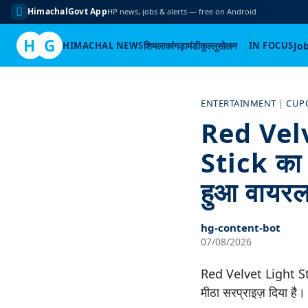
HimachalGovt App
HP news, jobs & alerts — free on Android
H
G
HIMACHAL NEWS
शिमला
कांगड़ा
मंडी
कुल्लू
सोलन
IN FOCUS
Jo
Skip
to
ENTERTAINMENT
|
CUP
content
Red Velve
Stick का
हुआ वायर
hg-content-bot
07/08/2026
Red Velvet Light Stic
मीठा सरप्राइज़ दिया ह