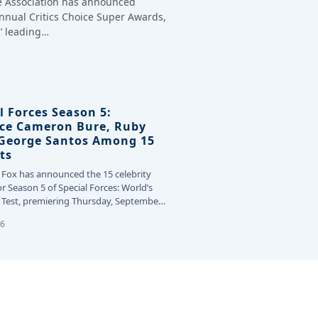
ce Association has announced
annual Critics Choice Super Awards,
’ leading…
l Forces Season 5:
ce Cameron Bure, Ruby
 George Santos Among 15
ts
 Fox has announced the 15 celebrity
or Season 5 of Special Forces: World’s
Test, premiering Thursday, September
26