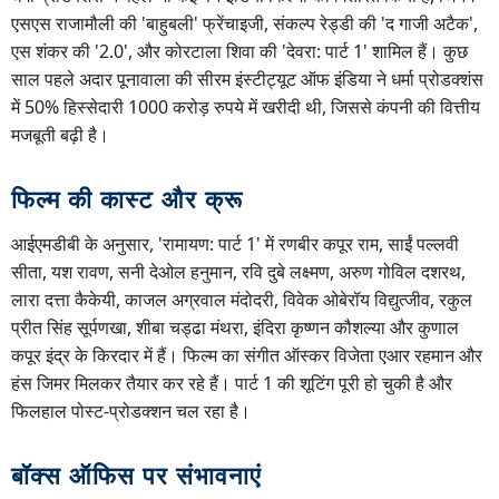
एसएस राजामौली की 'बाहुबली' फ्रेंचाइजी, संकल्प रेड्डी की 'द गाजी अटैक',
एस शंकर की '2.0', और कोरटाला शिवा की 'देवरा: पार्ट 1' शामिल हैं। कुछ
साल पहले अदार पूनावाला की सीरम इंस्टीट्यूट ऑफ इंडिया ने धर्मा प्रोडक्शंस
में 50% हिस्सेदारी 1000 करोड़ रुपये में खरीदी थी, जिससे कंपनी की वित्तीय
मजबूती बढ़ी है।
फिल्म की कास्ट और क्रू
आईएमडीबी के अनुसार, 'रामायण: पार्ट 1' में रणबीर कपूर राम, साईं पल्लवी
सीता, यश रावण, सनी देओल हनुमान, रवि दुबे लक्ष्मण, अरुण गोविल दशरथ,
लारा दत्ता कैकेयी, काजल अग्रवाल मंदोदरी, विवेक ओबेरॉय विद्युत्जीव, रकुल
प्रीत सिंह सूर्पणखा, शीबा चड्ढा मंथरा, इंदिरा कृष्णन कौशल्या और कुणाल
कपूर इंद्र के किरदार में हैं। फिल्म का संगीत ऑस्कर विजेता एआर रहमान और
हंस जिमर मिलकर तैयार कर रहे हैं। पार्ट 1 की शूटिंग पूरी हो चुकी है और
फिलहाल पोस्ट-प्रोडक्शन चल रहा है।
बॉक्स ऑफिस पर संभावनाएं