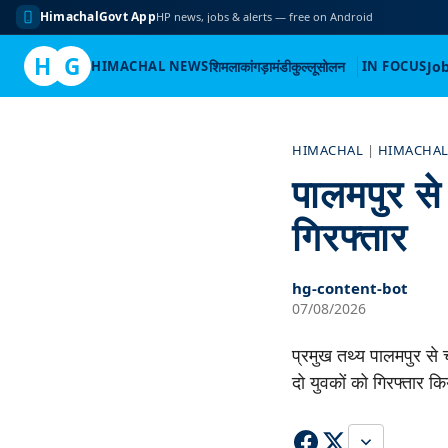
HimachalGovt App
HP news, jobs & alerts — free on Android
H
G
HIMACHAL NEWS
शिमला
कांगड़ा
मंडी
कुल्लू
सोलन
IN FOCUS
Jo
Skip
to
HIMACHAL
|
HIMACHAL
content
पालमपुर से
गिरफ्तार
hg-content-bot
07/08/2026
प्रमुख तथ्य पालमपुर से 
दो युवकों को गिरफ्तार क