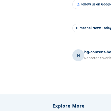
Follow us on Goog
Himachal News Toda
hg-content-bo
H
Reporter coveri
Explore More