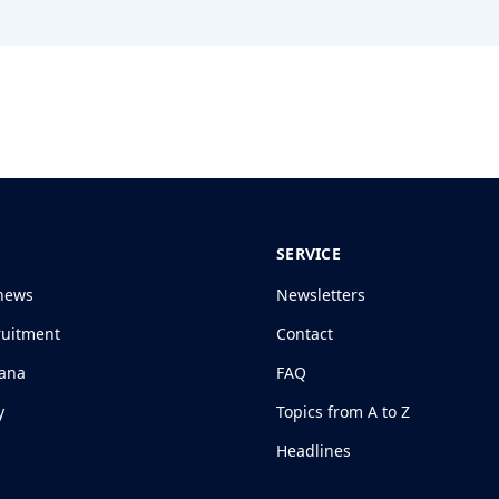
SERVICE
news
Newsletters
ruitment
Contact
jana
FAQ
y
Topics from A to Z
Headlines