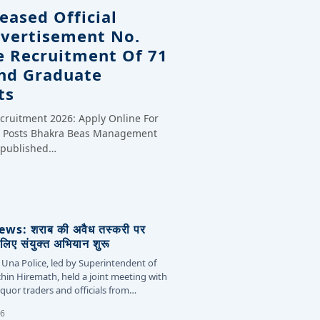
eased Official
dvertisement No.
e Recruitment Of 71
And Graduate
ts
cruitment 2026: Apply Online For
te Posts Bhakra Beas Management
y published…
s: शराब की अवैध तस्करी पर
लिए संयुक्त अभियान शुरू
 Una Police, led by Superintendent of
chin Hiremath, held a joint meeting with
liquor traders and officials from…
26