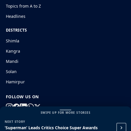
Topics from A to Z
Headlines
DISTRICTS
Shimla
Kangra
Mandi
Solan
Hamirpur
FOLLOW US ON
SWIPE UP FOR MORE STORIES
NEXT STORY
© 2026 HimachalGovt.com
|
Privacy Policy
|
About Us
‘Superman’ Leads Critics Choice Super Awards
|
Terms and Conditions
|
Disclaimer