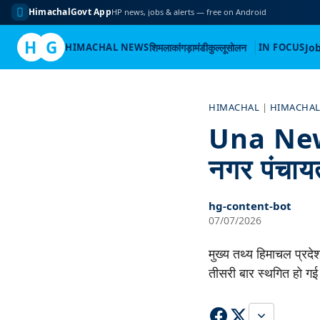
HimachalGovt App
HP news, jobs & alerts — free on Android
H
G
HIMACHAL NEWS
शिमला
कांगड़ा
मंडी
कुल्लू
सोलन
IN FOCUS
Jo
Skip
to
HIMACHAL
|
HIMACHAL
content
Una News:
नगर पंचायत
hg-content-bot
07/07/2026
मुख्य तथ्य हिमाचल प्रदे
तीसरी बार स्थगित हो ग