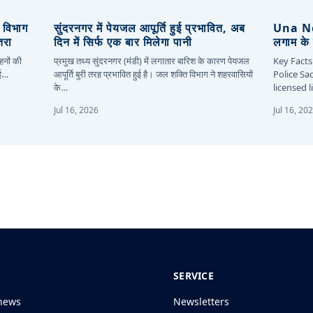
, विभाग
सुंदरनगर में पेयजल आपूर्ति हुई प्रभावित, अब
Una New
तरा
दिन में सिर्फ एक बार मिलेगा पानी
लगाम के 
हनों की
प्रमुख तथ्य सुंदरनगर (मंडी) में लगातार बारिश के कारण पेयजल
Key Facts
कई…
आपूर्ति बुरी तरह प्रभावित हुई है। जल शक्ति विभाग ने शहरवासियों
Police Sa
के…
licensed 
Jul 16, 2026
Jul 16, 20
SERVICE
news
Newsletters