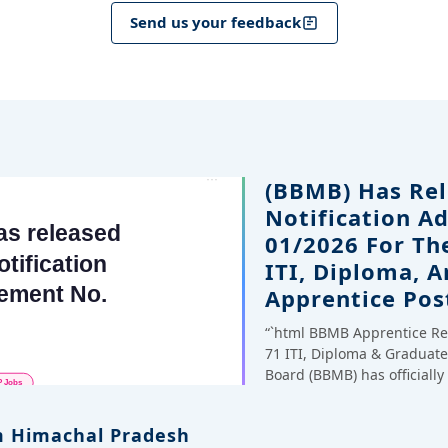
Send us your feedback
(BBMB) Has Rel
Notification A
01/2026 For Th
ITI, Diploma, 
Apprentice Pos
“`html BBMB Apprentice Re
71 ITI, Diploma & Gradua
Board (BBMB) has officiall
 Himachal Pradesh