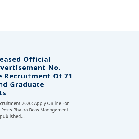
eased Official
dvertisement No.
e Recruitment Of 71
And Graduate
ts
cruitment 2026: Apply Online For
te Posts Bhakra Beas Management
y published…