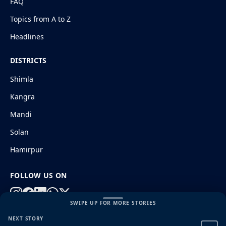
FAQ
Topics from A to Z
Headlines
DISTRICTS
Shimla
Kangra
Mandi
Solan
Hamirpur
FOLLOW US ON
SWIPE UP FOR MORE STORIES
NEXT STORY
© 2026 HimachalGovt.com
|
Privacy Policy
|
About Us