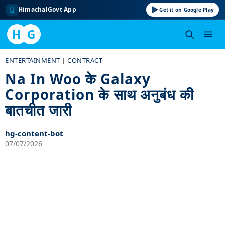
HimachalGovt App
Get it on Google Play
H
G
Skip
ENTERTAINMENT
|
CONTRACT
to
Na In Woo के Galaxy
content
Corporation के साथ अनुबंध की
बातचीत जारी
hg-content-bot
07/07/2026