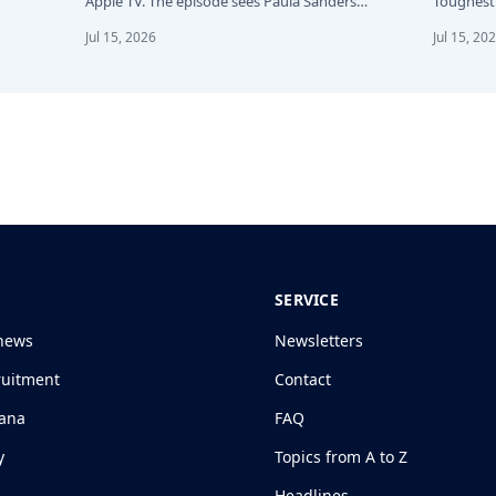
Apple TV. The episode sees Paula Sanders…
Toughest 
24…
Jul 15, 2026
Jul 15, 20
SERVICE
news
Newsletters
ruitment
Contact
jana
FAQ
y
Topics from A to Z
Headlines