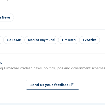
le News
Lie To Me
Monica Raymund
Tim Roth
TV Series
t
ng Himachal Pradesh news, politics, jobs and government schemes
Send us your feedback