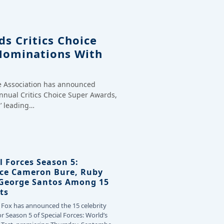
s Critics Choice
Nominations With
ce Association has announced
annual Critics Choice Super Awards,
’ leading…
l Forces Season 5:
ce Cameron Bure, Ruby
 George Santos Among 15
ts
 Fox has announced the 15 celebrity
or Season 5 of Special Forces: World’s