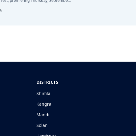
Test, premiering Thursday, September
26
DISTRICTS
Shimla
Kangra
Mandi
Solan
Hamirpur