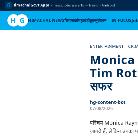
HimachalGovt App
HP news, jobs & alerts — free on Android
H
G
HIMACHAL NEWS
शिमला
कांगड़ा
मंडी
कुल्लू
सोलन
IN FOCUS
Jo
Skip
to
ENTERTAINMENT
|
CRI
content
Monica R
Tim Roth 
सफर
hg-content-bot
07/08/2026
परिचय Monica Raymun
जानते हैं, लेकिन उनका 