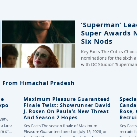
‘Superman’ Lead
Super Awards 
Six Nods
Key Facts The Critics Choi
nominations for the sixth 
with DC Studios’ ‘Superman
 From Himachal Pradesh
me
Maximum Pleasure Guaranteed
Specia
Expo
Finale Twist: Showrunner David
Canda
J. Rosen On Paula’s New Threat
Rose,
And Season 2 Hopes
Recrui
A35’s
ro Line
Key Facts The season finale of Maximum
Key Facts
re of
Pleasure Guaranteed aired on July 15, 2026, on
recruits f