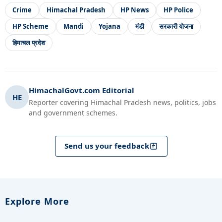
Crime
Himachal Pradesh
HP News
HP Police
HP Scheme
Mandi
Yojana
मंडी
सरकारी योजना
हिमाचल प्रदेश
HimachalGovt.com Editorial
HE
Reporter covering Himachal Pradesh news, politics, jobs
and government schemes.
Send us your feedback
Explore More