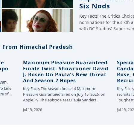
Six Nods
Key Facts The Critics Choi
nominations for the sixth 
with DC Studios’ ‘Superman
 From Himachal Pradesh
me
Maximum Pleasure Guaranteed
Specia
Expo
Finale Twist: Showrunner David
Canda
J. Rosen On Paula’s New Threat
Rose,
And Season 2 Hopes
Recrui
A35’s
ro Line
Key Facts The season finale of Maximum
Key Facts
re of
Pleasure Guaranteed aired on July 15, 2026, on
recruits f
Apple TV. The episode sees Paula Sanders…
Toughest 
24…
Jul 15, 2026
Jul 15, 20