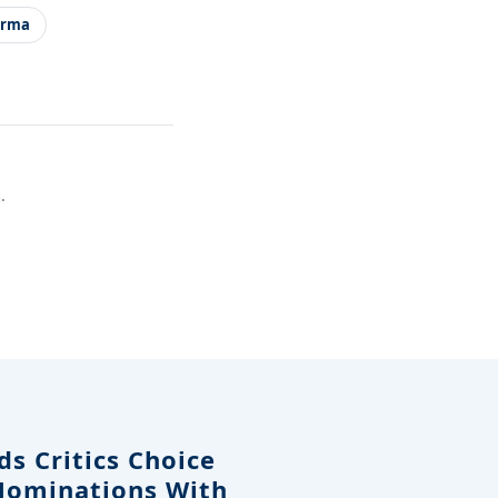
arma
.
s Critics Choice
Nominations With