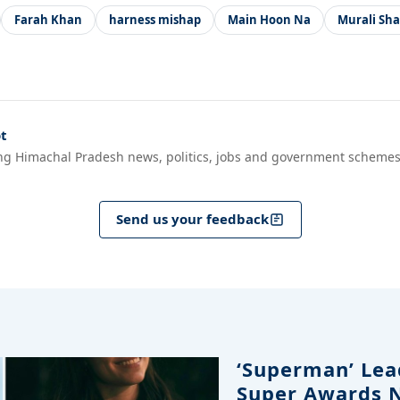
Farah Khan
harness mishap
Main Hoon Na
Murali Sh
t
ng Himachal Pradesh news, politics, jobs and government schemes
Send us your feedback
‘Superman’ Lead
Super Awards 