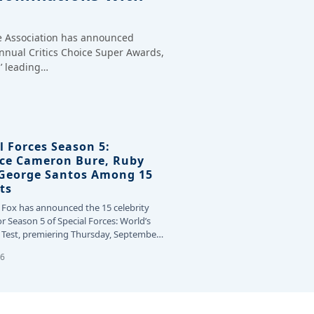
ce Association has announced
annual Critics Choice Super Awards,
’ leading…
l Forces Season 5:
ce Cameron Bure, Ruby
 George Santos Among 15
ts
 Fox has announced the 15 celebrity
or Season 5 of Special Forces: World’s
Test, premiering Thursday, September
26