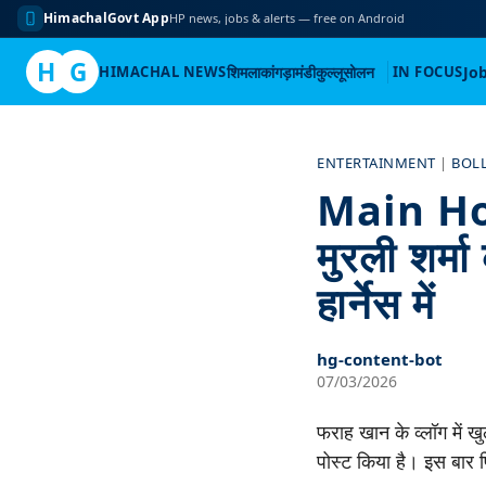
HimachalGovt App
HP news, jobs & alerts — free on Android
H
G
HIMACHAL NEWS
शिमला
कांगड़ा
मंडी
कुल्लू
सोलन
IN FOCUS
Jo
Skip
to
ENTERTAINMENT
|
BOL
content
Main Hoo
मुरली शर्म
हार्नेस में
hg-content-bot
07/03/2026
फराह खान के व्लॉग में 
पोस्ट किया है। इस बार 